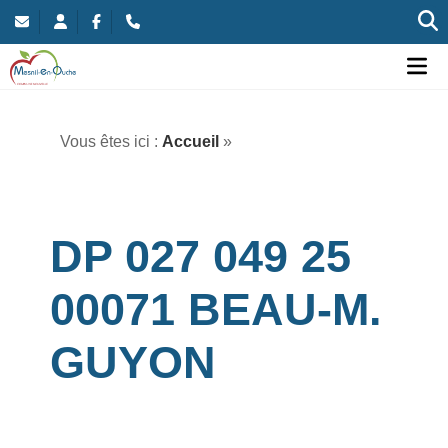
Commune nouvelle de Mesnil-en-Ouche
Ou
Vous êtes ici :
Accueil
»
DP 027 049 25
00071 BEAU-M.
GUYON