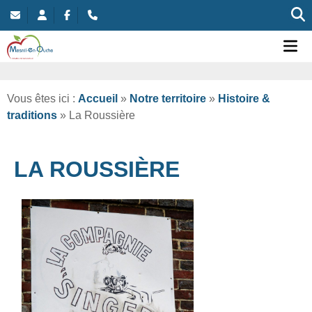
Commune nouvelle de Mesnil-en-Ouche
Ou
Vous êtes ici :
Accueil
»
Notre territoire
»
Histoire &
traditions
»
La Roussière
LA ROUSSIÈRE