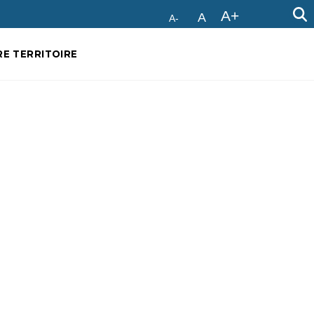
A+
A
A-
E TERRITOIRE