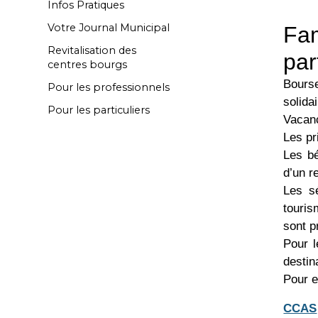
Infos Pratiques
Votre Journal Municipal
Fam
Revitalisation des
par
centres bourgs
Bourse
Pour les professionnels
solida
Pour les particuliers
Vacan
Les pr
Les bé
d’un r
Les s
touris
sont p
Pour l
destin
Pour e
CCAS