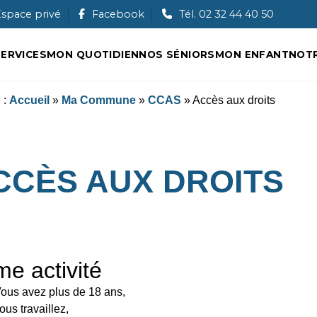
Ouche
space privé
Facebook
Tél. 02 32 44 40 50
ERVICES
MON QUOTIDIEN
NOS SÉNIORS
MON ENFANT
NOTR
 :
Accueil
»
Ma Commune
»
CCAS
»
Accès aux droits
CCÈS AUX DROITS
me activité
ous avez plus de 18 ans,
ous travaillez,