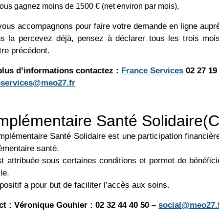
ous gagnez moins de 1500 € (net environ par mois),
ous accompagnons pour faire votre demande en ligne aupr
s la percevez déjà, pensez à déclarer tous les trois mo
tre précédent.
plus d’informations contactez :
France Services
02 27 19 
eservices@meo27.fr
plémentaire Santé Solidaire(
plémentaire Santé Solidaire est une participation financiè
mentaire santé.
st attribuée sous certaines conditions et permet de bénéfici
le.
positif a pour but de faciliter l’accès aux soins.
ct : Véronique Gouhier : 02 32 44 40 50 –
social@meo27.