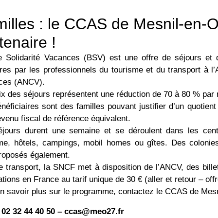
illes : le CCAS de Mesnil-en-
tenaire !
 Solidarité Vacances (BSV) est une offre de séjours et 
ires par les professionnels du tourisme et du transport à 
ces (ANCV).
ix des séjours représentent une réduction de 70 à 80 % par r
néficiaires sont des familles pouvant justifier d’un quotient
evenu fiscal de référence équivalent.
éjours durent une semaine et se déroulent dans les ce
me, hôtels, campings, mobil homes ou gîtes. Des colonies, 
roposés également.
e transport, la SNCF met à disposition de l’ANCV, des bille
ations en France au tarif unique de 30 € (aller et retour – off
n savoir plus sur le programme, contactez le CCAS de Mes
02 32 44 40 50 – ccas@meo27.fr