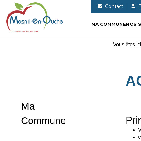
Commune nouvelle de Mesnil-en-
Contact
E
MA COMMUNE
NOS S
Vous êtes ici
A
Ma
Pri
Commune
V
v