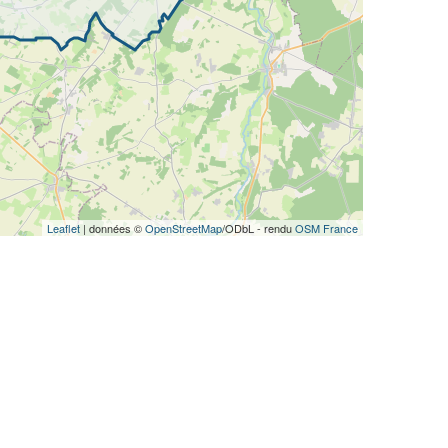
Leaflet
| données ©
OpenStreetMap
/ODbL - rendu
OSM France