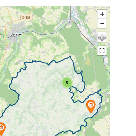
+
−
5