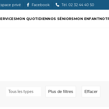
Ouche
space privé
Facebook
Tél. 02 32 44 40 50
ERVICES
MON QUOTIDIEN
NOS SÉNIORS
MON ENFANT
NOTR
RECHERCHER
Plus de filtres
Effacer