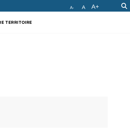
A+
A
A-
E TERRITOIRE