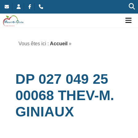
Commune nouvelle de Mesnil-en-Ouche
Ou
Vous êtes ici :
Accueil
»
DP 027 049 25
00068 THEV-M.
GINIAUX