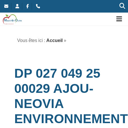
Commune nouvelle de Mesnil-en-Ouche
Ou
Vous êtes ici :
Accueil
»
DP 027 049 25
00029 AJOU-
NEOVIA
ENVIRONNEMENT