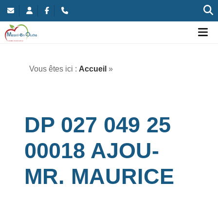
Commune nouvelle de Mesnil-en-Ouche
Ou
Vous êtes ici :
Accueil
»
DP 027 049 25
00018 AJOU-
MR. MAURICE