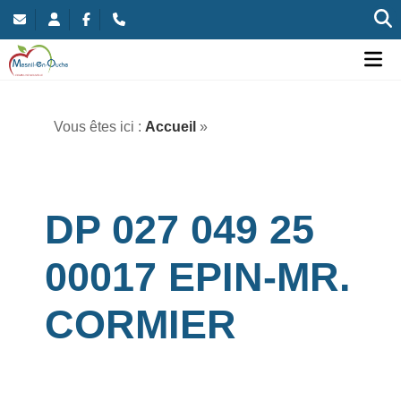
Commune nouvelle de Mesnil-en-Ouche
Ou
Vous êtes ici :
Accueil
»
DP 027 049 25
00017 EPIN-MR.
CORMIER