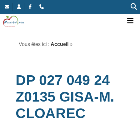
Commune nouvelle de Mesnil-en-Ouche
Ou
Vous êtes ici :
Accueil
»
DP 027 049 24
Z0135 GISA-M.
CLOAREC