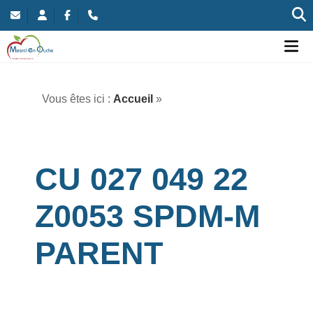
Commune nouvelle de Mesnil-en-Ouche
Ou
Vous êtes ici :
Accueil
»
CU 027 049 22
Z0053 SPDM-M
PARENT