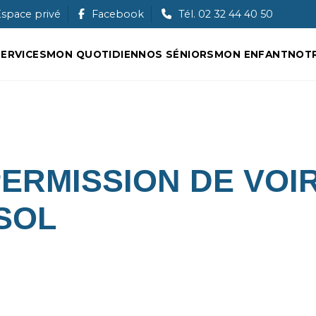
Ouche
space privé
Facebook
Tél. 02 32 44 40 50
ERVICES
MON QUOTIDIEN
NOS SÉNIORS
MON ENFANT
NOTR
ERMISSION DE VOI
SOL