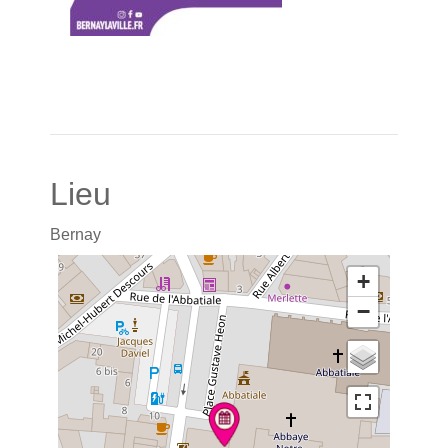
Lieu
Bernay
+
−