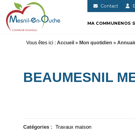
Commune nouvelle de Mesnil-en-
Contact
E
MA COMMUNE
NOS S
Vous êtes ici :
Accueil
»
Mon quotidien
»
Annuair
BEAUMESNIL ME
Catégories :
Travaux maison