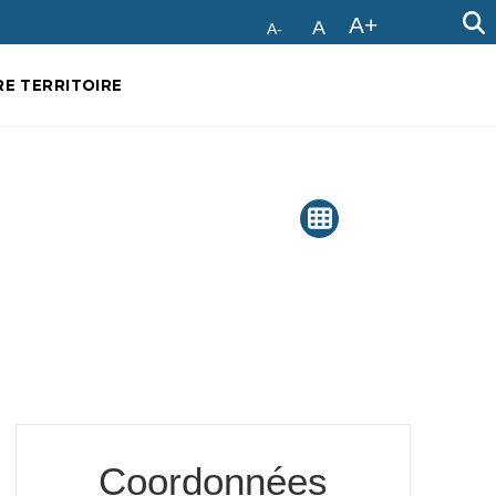
A+
A
A-
E TERRITOIRE
Coordonnées