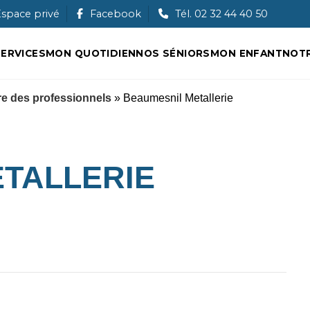
Ouche
space privé
Facebook
Tél. 02 32 44 40 50
ERVICES
MON QUOTIDIEN
NOS SÉNIORS
MON ENFANT
NOTR
e des professionnels
» Beaumesnil Metallerie
TALLERIE