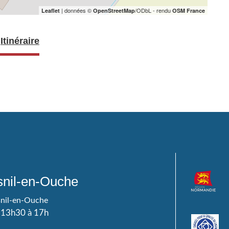
| données ©
/ODbL - rendu
Leaflet
OpenStreetMap
OSM France
Itinéraire
nil-en-Ouche
snil-en-Ouche
e 13h30 à 17h