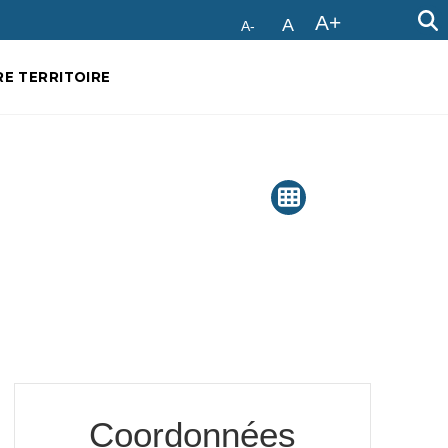
A+
A
A-
E TERRITOIRE
Coordonnées