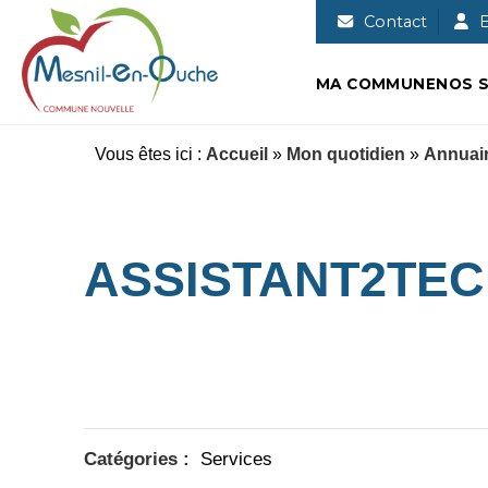
Commune nouvelle de Mesnil-en-
Contact
E
MA COMMUNE
NOS S
Vous êtes ici :
Accueil
»
Mon quotidien
»
Annuair
ASSISTANT2TE
Catégories :
Services