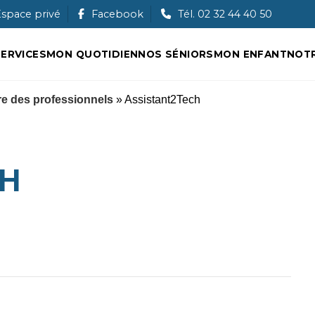
Ouche
space privé
Facebook
Tél. 02 32 44 40 50
ERVICES
MON QUOTIDIEN
NOS SÉNIORS
MON ENFANT
NOTR
e des professionnels
» Assistant2Tech
CH