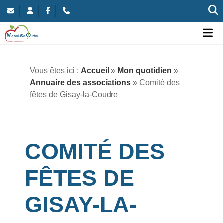
Commune nouvelle de Mesnil-en-Ouche
Ou
Vous êtes ici :
Accueil
»
Mon quotidien
»
Annuaire des associations
» Comité des
fêtes de Gisay-la-Coudre
COMITÉ DES
FÊTES DE
GISAY-LA-